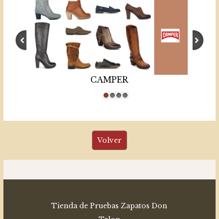
CAMPER
1
2
3
4
Tienda de Pruebas Zapatos Don