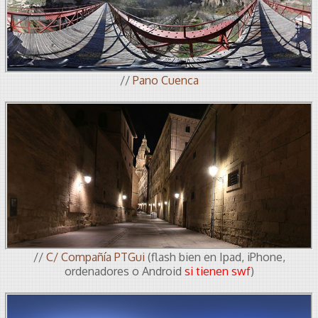
//
Pano Cuenca
//
C/ Compañía PTGui
(flash bien en Ipad, iPhone,
ordenadores o Android
si tienen swf
)