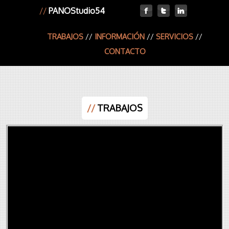
//
PANOStudio54
TRABAJOS
//
INFORMACIÓN
//
SERVICIOS
//
CONTACTO
//
TRABAJOS