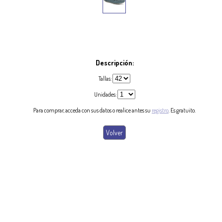
Descripción:
Tallas:
Unidades:
Para comprar, acceda con sus datos o realice antes su
registro
. Es gratuito.
Ip 216.73.216.110