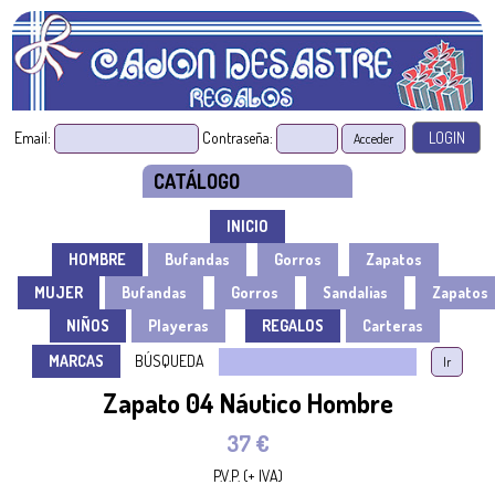
Email:
Contraseña:
CATÁLOGO
INICIO
HOMBRE
Bufandas
Gorros
Zapatos
MUJER
Bufandas
Gorros
Sandalias
Zapatos
NIÑOS
Playeras
REGALOS
Carteras
MARCAS
BÚSQUEDA
Zapato 04 Náutico Hombre
37 €
P.V.P. (+ IVA)