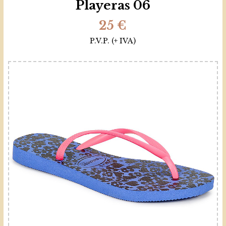
Playeras 06
25 €
P.V.P. (+ IVA)