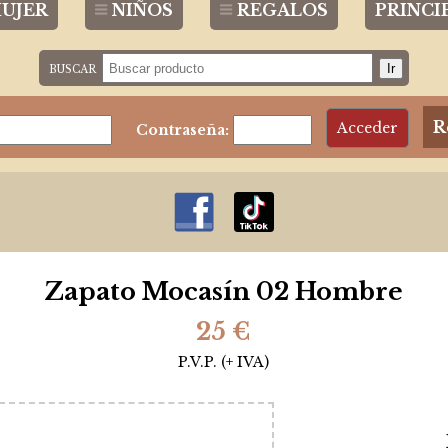
UJER
NIÑOS
REGALOS
PRINCI
BUSCAR
R
Contraseña:
Zapato Mocasí­n 02 Hombre
25 €
P.V.P. (+ IVA)