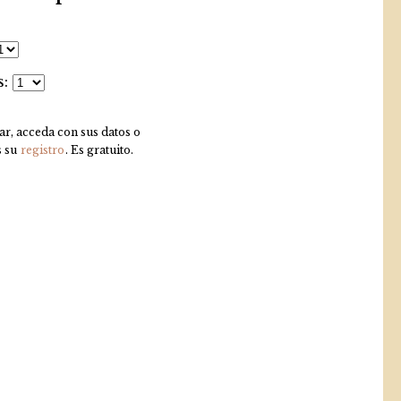
s:
r, acceda con sus datos o
s su
registro
. Es gratuito.